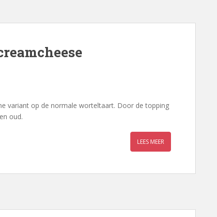
creamcheese
e variant op de normale worteltaart. Door de topping
 en oud.
LEES MEER