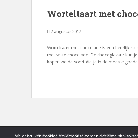
Worteltaart met choc
2 augustus 2017
Worteltaart met chocolade is een heerlijk st
met witte chocolade. De chocoglazuur kun je n
kopen we de soort die je in de meeste goede
OVER DE AUTEUR & CONTACT
COOKIES
DISCAI
We gebruiken cookies om ervoor te zorgen dat onze site zo soep