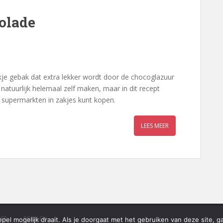
olade
ukje gebak dat extra lekker wordt door de chocoglazuur
atuurlijk helemaal zelf maken, maar in dit recept
 supermarkten in zakjes kunt kopen.
LEES MEER
MER
PRIVACY
el mogelijk draait. Als je doorgaat met het gebruiken van deze site, g