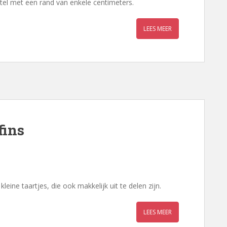
el met een rand van enkele centimeters.
LEES MEER
fins
eine taartjes, die ook makkelijk uit te delen zijn.
LEES MEER