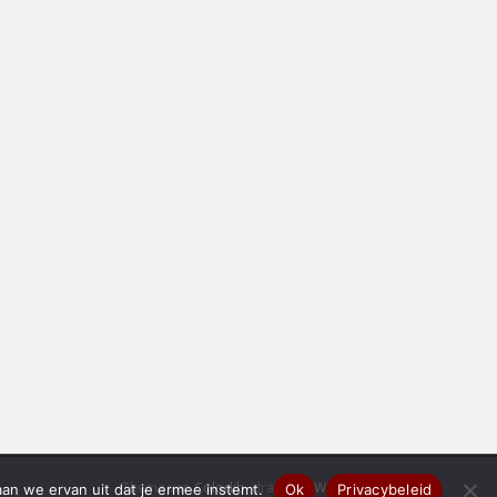
Thema van
Colorlib
, draait op
WordPress
aan we ervan uit dat je ermee instemt.
Ok
Privacybeleid