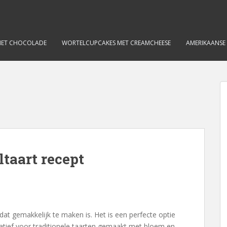
MET CHOCOLADE
WORTELCUPCAKES MET CREAMCHEESE
AMERIKAANSE
taart recept
dat gemakkelijk te maken is. Het is een perfecte optie
atief voor traditionele taarten gemaakt met bloem en