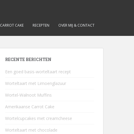
 CARROT CAKE
RECEPTEN
OVER MIJ & CONTACT
RECENTE BERICHTEN
Een goed basis-worteltaart recept
Worteltaart met Limoenglazuur
Wortel-Walnoot Muffins
Amerikaanse Carrot Cake
Wortelcupcakes met creamcheese
Worteltaart met chocolade